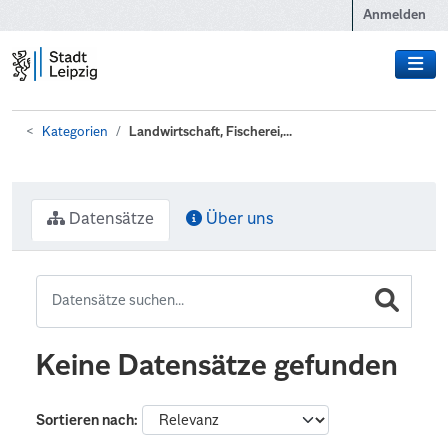
Zum Hauptinhalt wechseln
Anmelden
Kategorien
Landwirtschaft, Fischerei,...
Datensätze
Über uns
Keine Datensätze gefunden
Sortieren nach