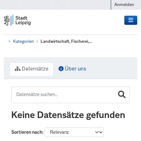
Zum Hauptinhalt wechseln
Anmelden
Kategorien
Landwirtschaft, Fischerei,...
Datensätze
Über uns
Keine Datensätze gefunden
Sortieren nach