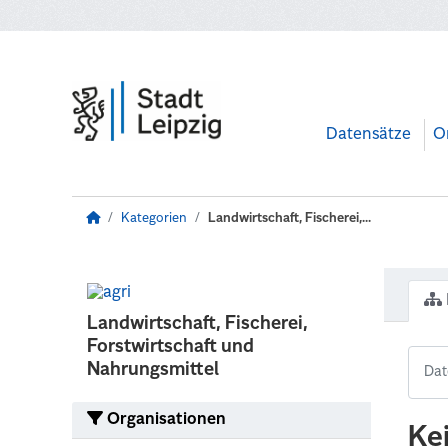
Zum Hauptinhalt wechseln
Datensätze
O
Kategorien
Landwirtschaft, Fischerei,...
Landwirtschaft, Fischerei,
Forstwirtschaft und
Nahrungsmittel
Organisationen
Ke