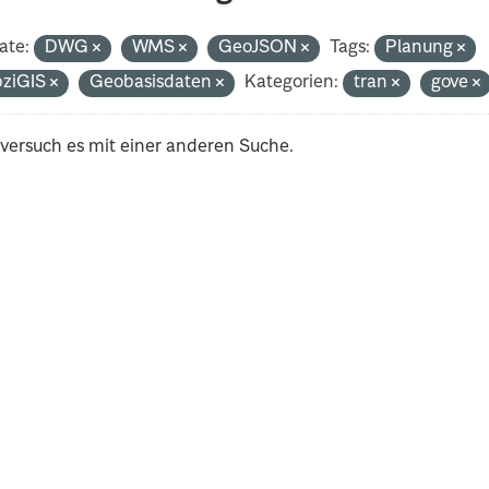
ate:
DWG
WMS
GeoJSON
Tags:
Planung
pziGIS
Geobasisdaten
Kategorien:
tran
gove
 versuch es mit einer anderen Suche.