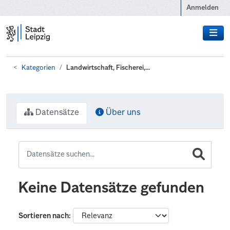
Zum Hauptinhalt wechseln
Anmelden
Kategorien
Landwirtschaft, Fischerei,...
Datensätze
Über uns
Keine Datensätze gefunden
Sortieren nach