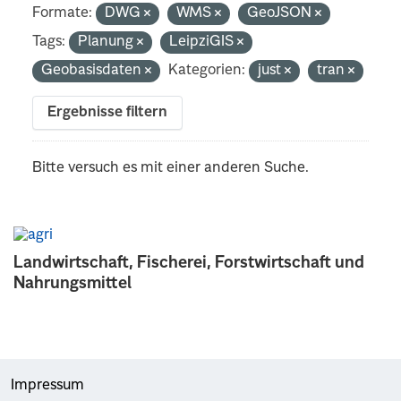
Formate:
DWG
WMS
GeoJSON
Tags:
Planung
LeipziGIS
Geobasisdaten
Kategorien:
just
tran
Ergebnisse filtern
Bitte versuch es mit einer anderen Suche.
Landwirtschaft, Fischerei, Forstwirtschaft und
Nahrungsmittel
Impressum