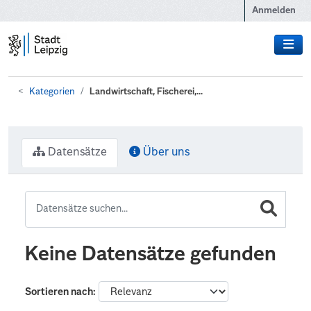
Zum Hauptinhalt wechseln
Anmelden
Kategorien
Landwirtschaft, Fischerei,...
Datensätze
Über uns
Keine Datensätze gefunden
Sortieren nach