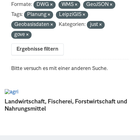
Formate:
DWG
WMS
GeoJSON
Tags:
Planung
LeipziGIS
Geobasisdaten
Kategorien:
just
gove
Ergebnisse filtern
Bitte versuch es mit einer anderen Suche.
Landwirtschaft, Fischerei, Forstwirtschaft und
Nahrungsmittel