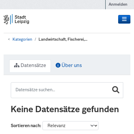
Zum Hauptinhalt wechseln
Anmelden
Kategorien
Landwirtschaft, Fischerei,...
Datensätze
Über uns
Keine Datensätze gefunden
Sortieren nach