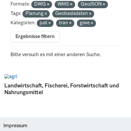
Formate:
DWG
WMS
GeoJSON
Tags:
Planung
Geobasisdaten
Kategorien:
just
tran
gove
Ergebnisse filtern
Bitte versuch es mit einer anderen Suche.
Landwirtschaft, Fischerei, Forstwirtschaft und
Nahrungsmittel
Impressum