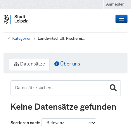
Zum Hauptinhalt wechseln
Anmelden
Kategorien
Landwirtschaft, Fischerei,...
Datensätze
Über uns
Keine Datensätze gefunden
Sortieren nach