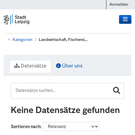
Zum Hauptinhalt wechseln
Anmelden
Kategorien
Landwirtschaft, Fischerei,...
Datensätze
Über uns
Keine Datensätze gefunden
Sortieren nach