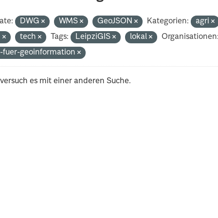
ate:
DWG
WMS
GeoJSON
Kategorien:
agri
n
tech
Tags:
LeipziGIS
lokal
Organisationen
-fuer-geoinformation
 versuch es mit einer anderen Suche.