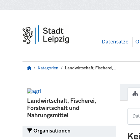
Zum Hauptinhalt wechseln
Datensätze
O
Kategorien
Landwirtschaft, Fischerei,...
Landwirtschaft, Fischerei,
Forstwirtschaft und
Nahrungsmittel
Organisationen
Ke