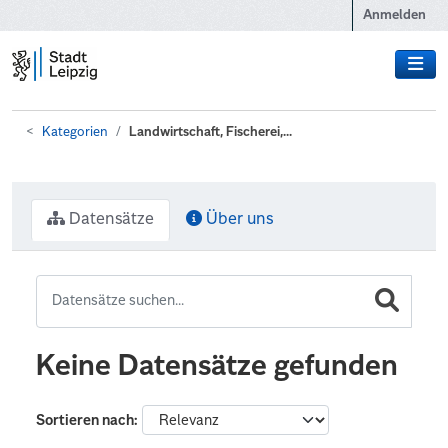
Zum Hauptinhalt wechseln
Anmelden
Kategorien
Landwirtschaft, Fischerei,...
Datensätze
Über uns
Keine Datensätze gefunden
Sortieren nach