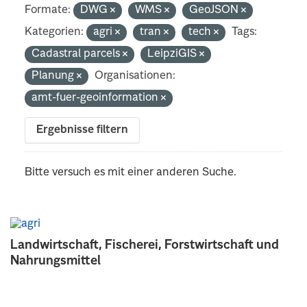
Formate:
DWG
WMS
GeoJSON
Kategorien:
agri
tran
tech
Tags:
Cadastral parcels
LeipziGIS
Planung
Organisationen:
amt-fuer-geoinformation
Ergebnisse filtern
Bitte versuch es mit einer anderen Suche.
Landwirtschaft, Fischerei, Forstwirtschaft und
Nahrungsmittel