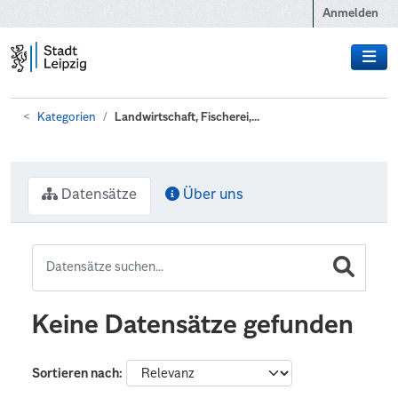
Zum Hauptinhalt wechseln
Anmelden
Kategorien
Landwirtschaft, Fischerei,...
Datensätze
Über uns
Keine Datensätze gefunden
Sortieren nach