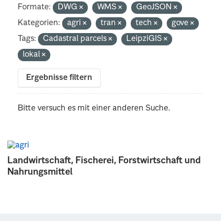
Formate:
DWG
WMS
GeoJSON
Kategorien:
agri
tran
tech
gove
Tags:
Cadastral parcels
LeipziGIS
lokal
Ergebnisse filtern
Bitte versuch es mit einer anderen Suche.
Landwirtschaft, Fischerei, Forstwirtschaft und
Nahrungsmittel