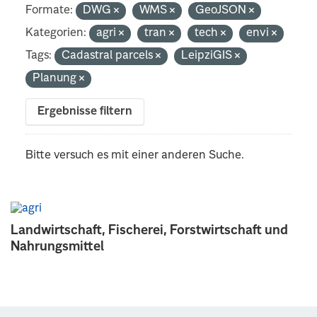
Formate:
DWG
WMS
GeoJSON
Kategorien:
agri
tran
tech
envi
Tags:
Cadastral parcels
LeipziGIS
Planung
Ergebnisse filtern
Bitte versuch es mit einer anderen Suche.
Landwirtschaft, Fischerei, Forstwirtschaft und
Nahrungsmittel