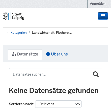
Zum Hauptinhalt wechseln
Anmelden
Kategorien
Landwirtschaft, Fischerei,...
Datensätze
Über uns
Keine Datensätze gefunden
Sortieren nach