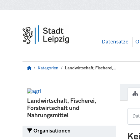
Zum Hauptinhalt wechseln
Datensätze
O
Kategorien
Landwirtschaft, Fischerei,...
Landwirtschaft, Fischerei,
Forstwirtschaft und
Nahrungsmittel
Organisationen
Ke