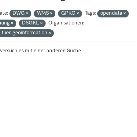
ate:
DWG
WMS
GPKG
Tags:
opendata
nung
DSGKL
Organisationen:
-fuer-geoinformation
 versuch es mit einer anderen Suche.