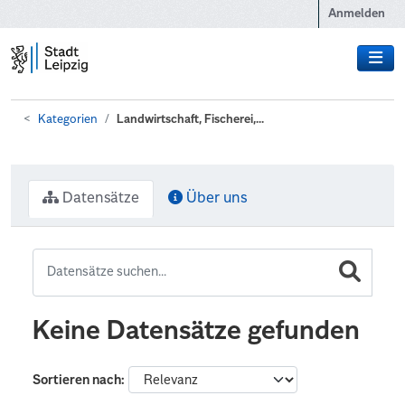
Zum Hauptinhalt wechseln
Anmelden
Kategorien
Landwirtschaft, Fischerei,...
Datensätze
Über uns
Keine Datensätze gefunden
Sortieren nach