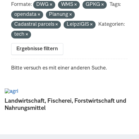
Formate:
DWG
WMS
GPKG
Tags:
opendata
Planung
Cadastral parcels
LeipziGIS
Kategorien:
tech
Ergebnisse filtern
Bitte versuch es mit einer anderen Suche.
Landwirtschaft, Fischerei, Forstwirtschaft und
Nahrungsmittel