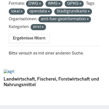
Formate:
DWG
WMS
GPKG
Tags:
lokal
opendata
Stadtgrundkarte
Organisationen:
amt-fuer-geoinformation
Kategorien:
envi
Ergebnisse filtern
Bitte versuch es mit einer anderen Suche.
Landwirtschaft, Fischerei, Forstwirtschaft und
Nahrungsmittel