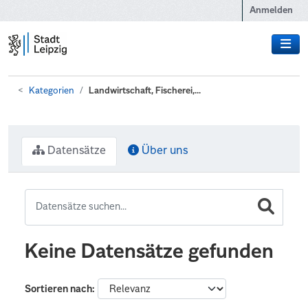
Zum Hauptinhalt wechseln
Anmelden
Kategorien
Landwirtschaft, Fischerei,...
Datensätze
Über uns
Keine Datensätze gefunden
Sortieren nach