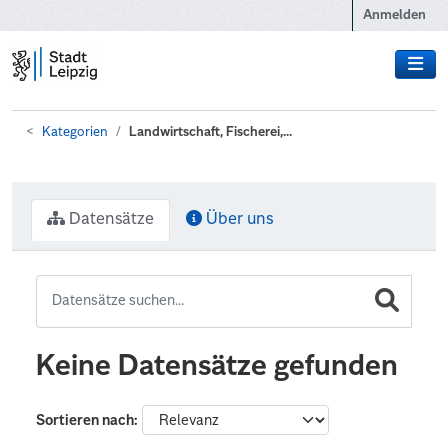
Zum Hauptinhalt wechseln
Anmelden
Kategorien
Landwirtschaft, Fischerei,...
Datensätze
Über uns
Keine Datensätze gefunden
Sortieren nach