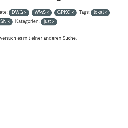
ate:
DWG
WMS
GPKG
Tags:
lokal
oSN
Kategorien:
just
 versuch es mit einer anderen Suche.