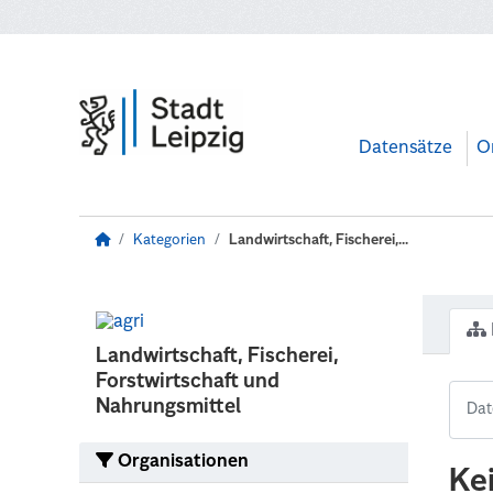
Zum Hauptinhalt wechseln
Datensätze
O
Kategorien
Landwirtschaft, Fischerei,...
Landwirtschaft, Fischerei,
Forstwirtschaft und
Nahrungsmittel
Organisationen
Ke