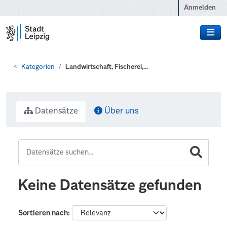
Zum Hauptinhalt wechseln
Anmelden
Kategorien
Landwirtschaft, Fischerei,...
Datensätze
Über uns
Keine Datensätze gefunden
Sortieren nach