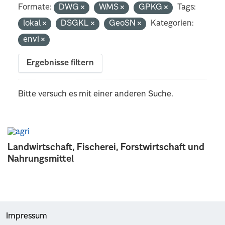
Formate:
DWG
WMS
GPKG
Tags:
lokal
DSGKL
GeoSN
Kategorien:
envi
Ergebnisse filtern
Bitte versuch es mit einer anderen Suche.
Landwirtschaft, Fischerei, Forstwirtschaft und
Nahrungsmittel
Impressum