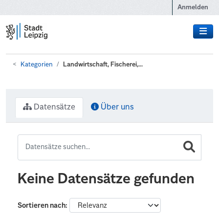
Zum Hauptinhalt wechseln
Anmelden
Kategorien
Landwirtschaft, Fischerei,...
Datensätze
Über uns
Keine Datensätze gefunden
Sortieren nach