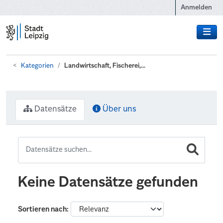
Zum Hauptinhalt wechseln
Anmelden
Kategorien
Landwirtschaft, Fischerei,...
Datensätze
Über uns
Keine Datensätze gefunden
Sortieren nach