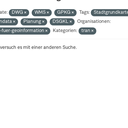
ate:
DWG
WMS
GPKG
Tags:
Stadtgrundkart
ndata
Planung
DSGKL
Organisationen:
-fuer-geoinformation
Kategorien:
tran
 versuch es mit einer anderen Suche.