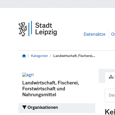
Zum Hauptinhalt wechseln
Datensätze
O
Kategorien
Landwirtschaft, Fischerei,...
Landwirtschaft, Fischerei,
Forstwirtschaft und
Nahrungsmittel
Organisationen
Ke