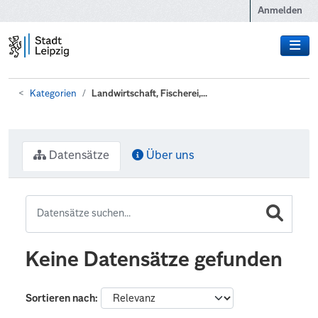
Zum Hauptinhalt wechseln
Anmelden
Kategorien
Landwirtschaft, Fischerei,...
Datensätze
Über uns
Keine Datensätze gefunden
Sortieren nach