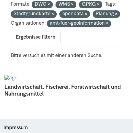
Formate:
DWG
WMS
GPKG
Tags:
Stadtgrundkarte
opendata
Planung
Organisationen:
amt-fuer-geoinformation
Ergebnisse filtern
Bitte versuch es mit einer anderen Suche.
Landwirtschaft, Fischerei, Forstwirtschaft und
Nahrungsmittel
Impressum