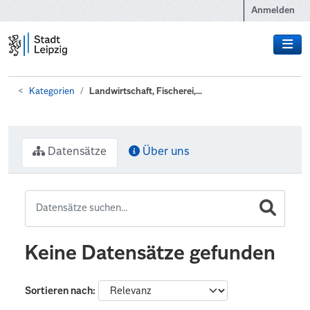
Zum Hauptinhalt wechseln
Anmelden
Kategorien
Landwirtschaft, Fischerei,...
Datensätze
Über uns
Keine Datensätze gefunden
Sortieren nach