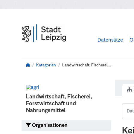
Zum Hauptinhalt wechseln
Datensätze
O
Kategorien
Landwirtschaft, Fischerei,...
Landwirtschaft, Fischerei,
Forstwirtschaft und
Nahrungsmittel
Organisationen
Ke