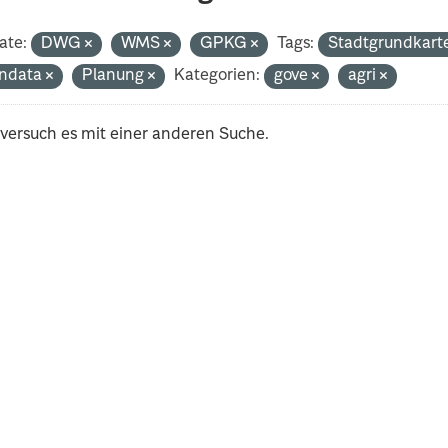
ate:
DWG
WMS
GPKG
Tags:
Stadtgrundkart
ndata
Planung
Kategorien:
gove
agri
 versuch es mit einer anderen Suche.