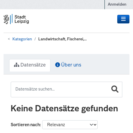
Zum Hauptinhalt wechseln
Anmelden
Kategorien
Landwirtschaft, Fischerei,...
Datensätze
Über uns
Keine Datensätze gefunden
Sortieren nach