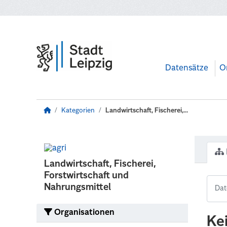
Zum Hauptinhalt wechseln
Datensätze
O
Kategorien
Landwirtschaft, Fischerei,...
Landwirtschaft, Fischerei,
Forstwirtschaft und
Nahrungsmittel
Organisationen
Ke