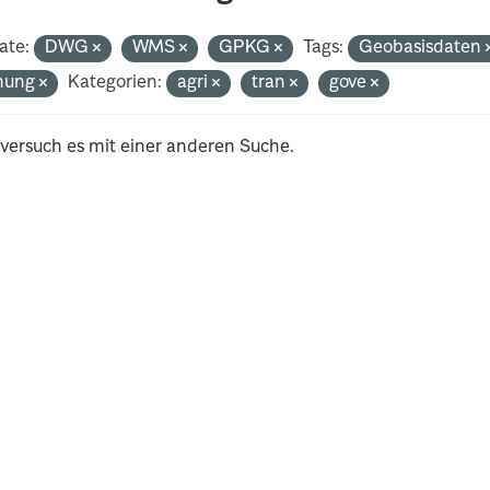
ate:
DWG
WMS
GPKG
Tags:
Geobasisdaten
nung
Kategorien:
agri
tran
gove
 versuch es mit einer anderen Suche.