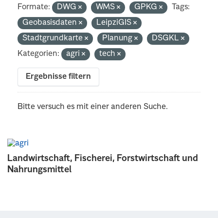
Formate:
DWG
WMS
GPKG
Tags:
Geobasisdaten
LeipziGIS
Stadtgrundkarte
Planung
DSGKL
Kategorien:
agri
tech
Ergebnisse filtern
Bitte versuch es mit einer anderen Suche.
Landwirtschaft, Fischerei, Forstwirtschaft und
Nahrungsmittel