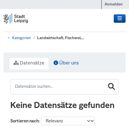
Zum Hauptinhalt wechseln
Anmelden
Kategorien
Landwirtschaft, Fischerei,...
Datensätze
Über uns
Keine Datensätze gefunden
Sortieren nach