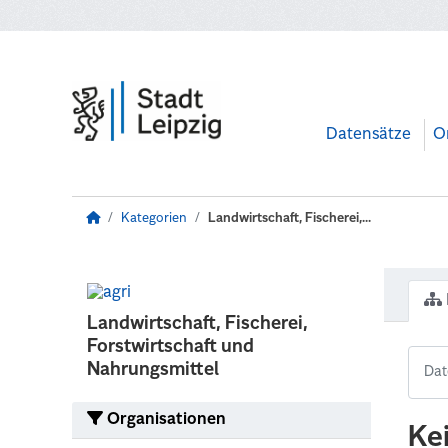
Zum Hauptinhalt wechseln
Datensätze
O
Kategorien
Landwirtschaft, Fischerei,...
Landwirtschaft, Fischerei,
Forstwirtschaft und
Nahrungsmittel
Organisationen
Ke