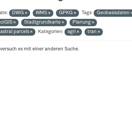
ate:
DWG
WMS
GPKG
Tags:
Geobasisdaten
pziGIS
Stadtgrundkarte
Planung
astral parcels
Kategorien:
agri
tran
 versuch es mit einer anderen Suche.