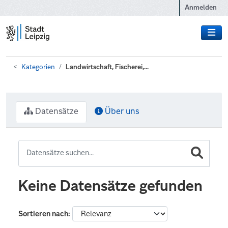
Zum Hauptinhalt wechseln
Anmelden
Kategorien
Landwirtschaft, Fischerei,...
Datensätze
Über uns
Keine Datensätze gefunden
Sortieren nach