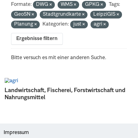
Formate:
DWG
WMS
GPKG
Tags:
GeoSN
Stadtgrundkarte
LeipziGIS
Planung
Kategorien:
just
agri
Ergebnisse filtern
Bitte versuch es mit einer anderen Suche.
Landwirtschaft, Fischerei, Forstwirtschaft und
Nahrungsmittel
Impressum