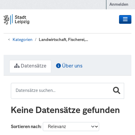
Zum Hauptinhalt wechseln
Anmelden
Kategorien
Landwirtschaft, Fischerei,...
Datensätze
Über uns
Keine Datensätze gefunden
Sortieren nach