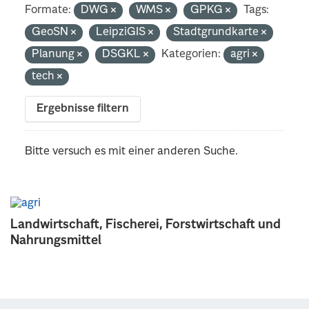
Formate:
DWG
WMS
GPKG
Tags:
GeoSN
LeipziGIS
Stadtgrundkarte
Planung
DSGKL
Kategorien:
agri
tech
Ergebnisse filtern
Bitte versuch es mit einer anderen Suche.
Landwirtschaft, Fischerei, Forstwirtschaft und
Nahrungsmittel