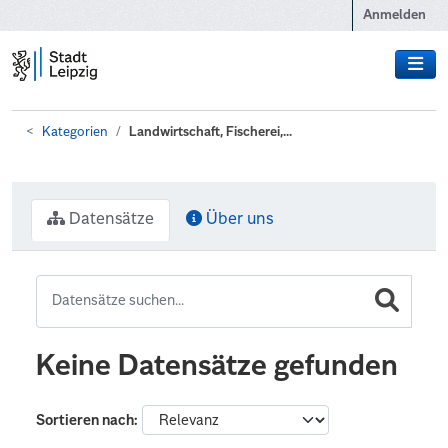
Zum Hauptinhalt wechseln
Anmelden
Kategorien
Landwirtschaft, Fischerei,...
Datensätze
Über uns
Keine Datensätze gefunden
Sortieren nach