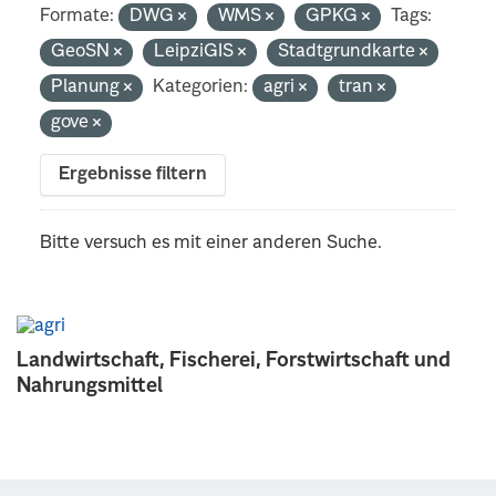
Formate:
DWG
WMS
GPKG
Tags:
GeoSN
LeipziGIS
Stadtgrundkarte
Planung
Kategorien:
agri
tran
gove
Ergebnisse filtern
Bitte versuch es mit einer anderen Suche.
Landwirtschaft, Fischerei, Forstwirtschaft und
Nahrungsmittel