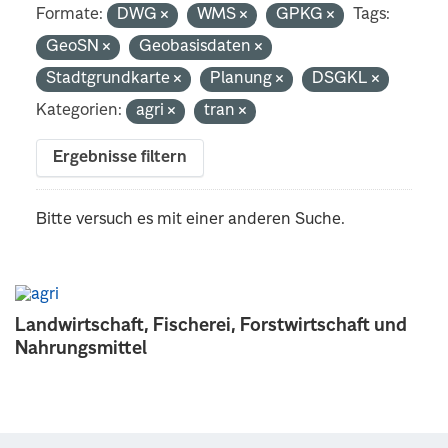
Formate:
DWG
WMS
GPKG
Tags:
GeoSN
Geobasisdaten
Stadtgrundkarte
Planung
DSGKL
Kategorien:
agri
tran
Ergebnisse filtern
Bitte versuch es mit einer anderen Suche.
Landwirtschaft, Fischerei, Forstwirtschaft und
Nahrungsmittel