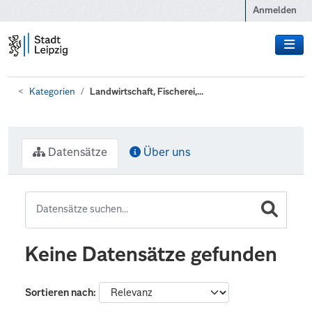
Zum Hauptinhalt wechseln
Anmelden
Kategorien
Landwirtschaft, Fischerei,...
Datensätze
Über uns
Keine Datensätze gefunden
Sortieren nach