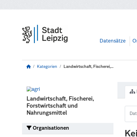
Zum Hauptinhalt wechseln
Datensätze
O
Kategorien
Landwirtschaft, Fischerei,...
Landwirtschaft, Fischerei,
Forstwirtschaft und
Nahrungsmittel
Organisationen
Ke