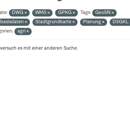
ate:
DWG
WMS
GPKG
Tags:
GeoSN
basisdaten
Stadtgrundkarte
Planung
DSGK
orien:
agri
 versuch es mit einer anderen Suche.