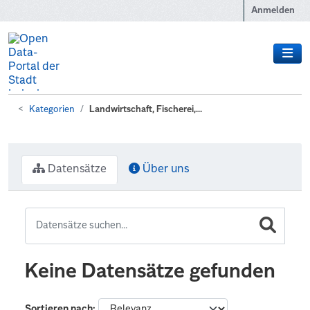
Zum Hauptinhalt wechseln
Anmelden
Kategorien
Landwirtschaft, Fischerei,...
Datensätze
Über uns
Keine Datensätze gefunden
Sortieren nach