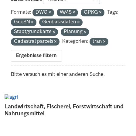
Formate:
DWG
WMS
GPKG
Tags:
GeoSN
Geobasisdaten
Stadtgrundkarte
Planung
Cadastral parcels
Kategorien:
tran
Ergebnisse filtern
Bitte versuch es mit einer anderen Suche.
Landwirtschaft, Fischerei, Forstwirtschaft und
Nahrungsmittel