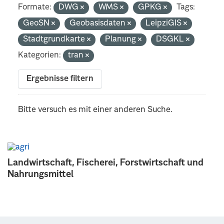
Formate:
DWG
WMS
GPKG
Tags:
GeoSN
Geobasisdaten
LeipziGIS
Stadtgrundkarte
Planung
DSGKL
Kategorien:
tran
Ergebnisse filtern
Bitte versuch es mit einer anderen Suche.
Landwirtschaft, Fischerei, Forstwirtschaft und
Nahrungsmittel