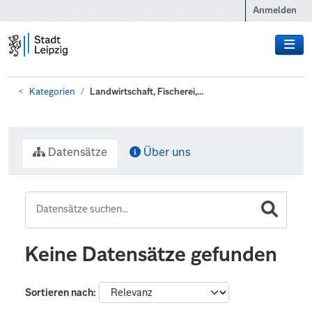
Zum Hauptinhalt wechseln
Anmelden
Kategorien
Landwirtschaft, Fischerei,...
Datensätze
Über uns
Keine Datensätze gefunden
Sortieren nach