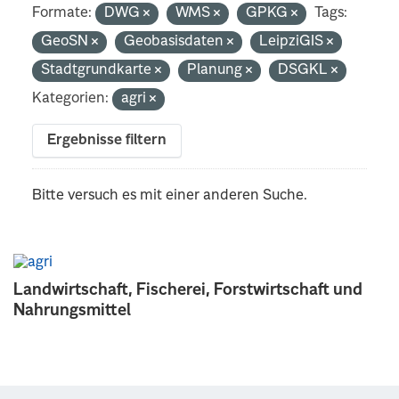
Formate:
DWG
WMS
GPKG
Tags:
GeoSN
Geobasisdaten
LeipziGIS
Stadtgrundkarte
Planung
DSGKL
Kategorien:
agri
Ergebnisse filtern
Bitte versuch es mit einer anderen Suche.
Landwirtschaft, Fischerei, Forstwirtschaft und
Nahrungsmittel