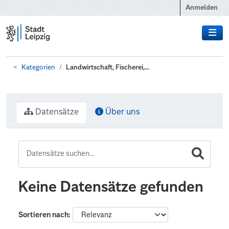
Zum Hauptinhalt wechseln
Anmelden
Kategorien
Landwirtschaft, Fischerei,...
Datensätze
Über uns
Keine Datensätze gefunden
Sortieren nach