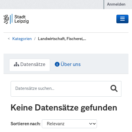
Zum Hauptinhalt wechseln
Anmelden
Kategorien
Landwirtschaft, Fischerei,...
Datensätze
Über uns
Keine Datensätze gefunden
Sortieren nach