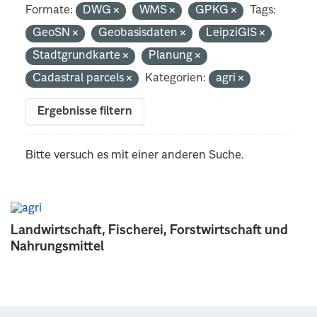
Formate:
DWG
WMS
GPKG
Tags:
GeoSN
Geobasisdaten
LeipziGIS
Stadtgrundkarte
Planung
Cadastral parcels
Kategorien:
agri
Ergebnisse filtern
Bitte versuch es mit einer anderen Suche.
Landwirtschaft, Fischerei, Forstwirtschaft und
Nahrungsmittel