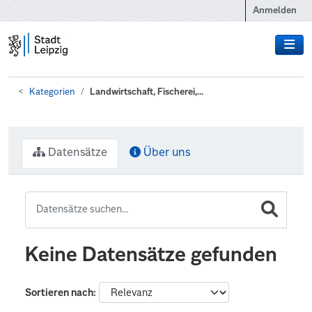
Zum Hauptinhalt wechseln
Anmelden
Kategorien
Landwirtschaft, Fischerei,...
Datensätze
Über uns
Keine Datensätze gefunden
Sortieren nach