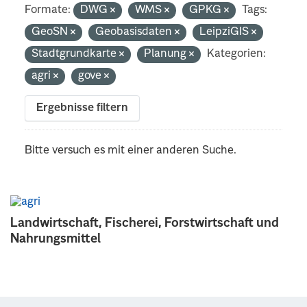
Formate:
DWG
WMS
GPKG
Tags:
GeoSN
Geobasisdaten
LeipziGIS
Stadtgrundkarte
Planung
Kategorien:
agri
gove
Ergebnisse filtern
Bitte versuch es mit einer anderen Suche.
Landwirtschaft, Fischerei, Forstwirtschaft und
Nahrungsmittel