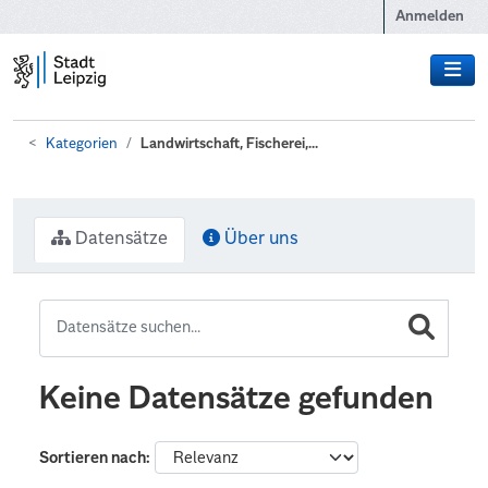
Zum Hauptinhalt wechseln
Anmelden
Kategorien
Landwirtschaft, Fischerei,...
Datensätze
Über uns
Keine Datensätze gefunden
Sortieren nach