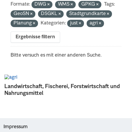
Formate:
DWG
WMS
GPKG
Tags:
GeoSN
DSGKL
Stadtgrundkarte
Planung
Kategorien:
just
agri
Ergebnisse filtern
Bitte versuch es mit einer anderen Suche.
Landwirtschaft, Fischerei, Forstwirtschaft und
Nahrungsmittel
Impressum