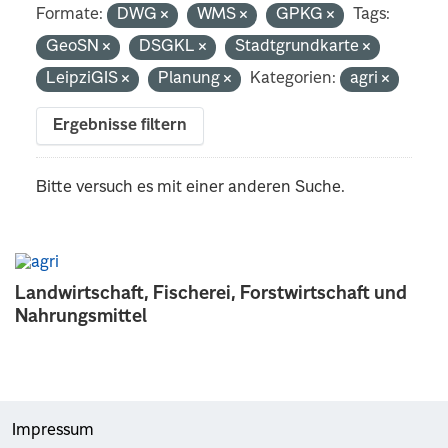
Formate:
DWG
WMS
GPKG
Tags:
GeoSN
DSGKL
Stadtgrundkarte
LeipziGIS
Planung
Kategorien:
agri
Ergebnisse filtern
Bitte versuch es mit einer anderen Suche.
Landwirtschaft, Fischerei, Forstwirtschaft und
Nahrungsmittel
Impressum