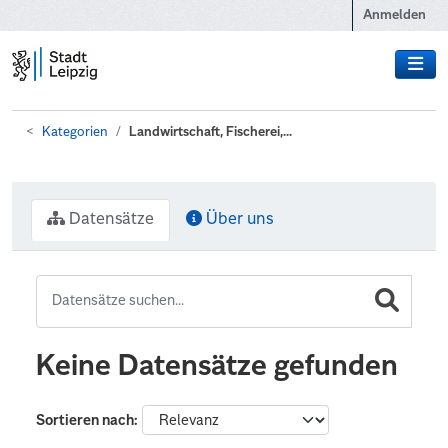
Zum Hauptinhalt wechseln
Anmelden
Kategorien
Landwirtschaft, Fischerei,...
Datensätze
Über uns
Keine Datensätze gefunden
Sortieren nach