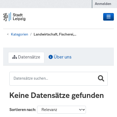
Zum Hauptinhalt wechseln
Anmelden
Kategorien
Landwirtschaft, Fischerei,...
Datensätze
Über uns
Keine Datensätze gefunden
Sortieren nach