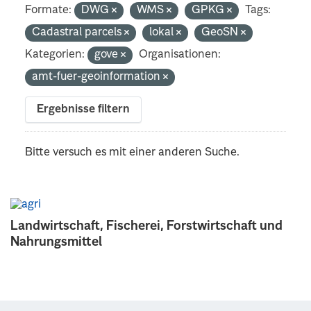
Formate:
DWG
WMS
GPKG
Tags:
Cadastral parcels
lokal
GeoSN
Kategorien:
gove
Organisationen:
amt-fuer-geoinformation
Ergebnisse filtern
Bitte versuch es mit einer anderen Suche.
Landwirtschaft, Fischerei, Forstwirtschaft und
Nahrungsmittel