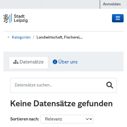
Zum Hauptinhalt wechseln
Anmelden
Kategorien
Landwirtschaft, Fischerei,...
Datensätze
Über uns
Keine Datensätze gefunden
Sortieren nach