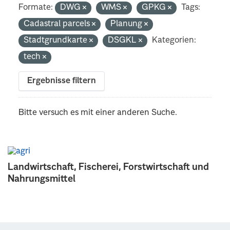
Formate:
DWG
WMS
GPKG
Tags:
Cadastral parcels
Planung
Stadtgrundkarte
DSGKL
Kategorien:
tech
Ergebnisse filtern
Bitte versuch es mit einer anderen Suche.
Landwirtschaft, Fischerei, Forstwirtschaft und
Nahrungsmittel