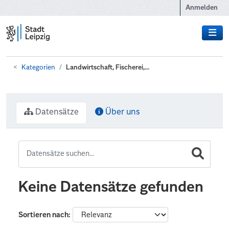
Zum Hauptinhalt wechseln
Anmelden
Kategorien
Landwirtschaft, Fischerei,...
Datensätze
Über uns
Keine Datensätze gefunden
Sortieren nach