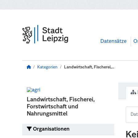
Zum Hauptinhalt wechseln
Datensätze
O
Kategorien
Landwirtschaft, Fischerei,...
Landwirtschaft, Fischerei,
Forstwirtschaft und
Nahrungsmittel
Organisationen
Ke