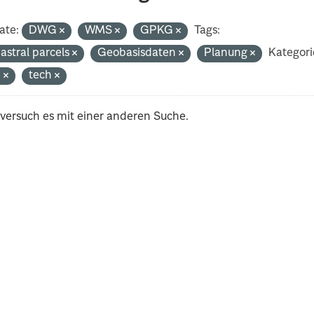
ate:
DWG
WMS
GPKG
Tags:
astral parcels
Geobasisdaten
Planung
Kategori
n
tech
 versuch es mit einer anderen Suche.