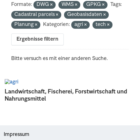
Formate:
DWG
WMS
GPKG
Tags:
Cadastral parcels
Geobasisdaten
Planung
Kategorien:
agri
tech
Ergebnisse filtern
Bitte versuch es mit einer anderen Suche.
Landwirtschaft, Fischerei, Forstwirtschaft und
Nahrungsmittel
Impressum