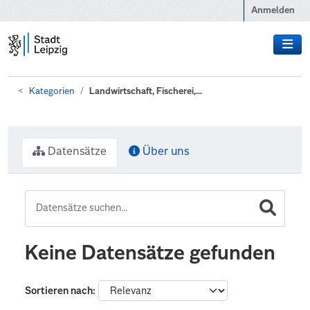
Zum Hauptinhalt wechseln
Anmelden
Kategorien
Landwirtschaft, Fischerei,...
Datensätze
Über uns
Keine Datensätze gefunden
Sortieren nach