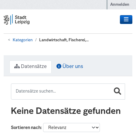
Zum Hauptinhalt wechseln
Anmelden
Kategorien
Landwirtschaft, Fischerei,...
Datensätze
Über uns
Keine Datensätze gefunden
Sortieren nach