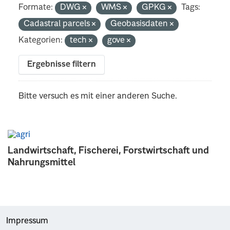
Formate:
DWG
WMS
GPKG
Tags:
Cadastral parcels
Geobasisdaten
Kategorien:
tech
gove
Ergebnisse filtern
Bitte versuch es mit einer anderen Suche.
Landwirtschaft, Fischerei, Forstwirtschaft und
Nahrungsmittel
Impressum