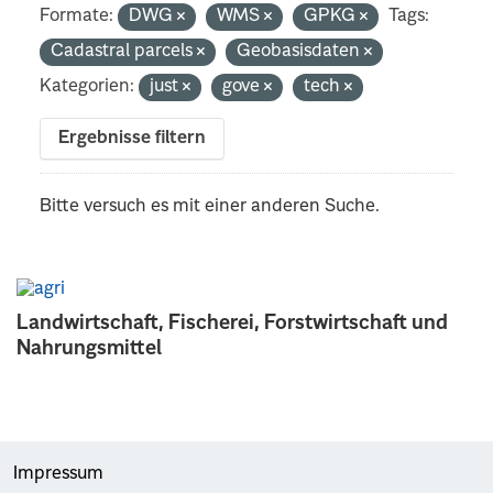
Formate:
DWG
WMS
GPKG
Tags:
Cadastral parcels
Geobasisdaten
Kategorien:
just
gove
tech
Ergebnisse filtern
Bitte versuch es mit einer anderen Suche.
Landwirtschaft, Fischerei, Forstwirtschaft und
Nahrungsmittel
Impressum