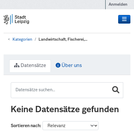
Zum Hauptinhalt wechseln
Anmelden
Kategorien
Landwirtschaft, Fischerei,...
Datensätze
Über uns
Keine Datensätze gefunden
Sortieren nach