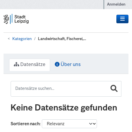
Zum Hauptinhalt wechseln
Anmelden
Kategorien
Landwirtschaft, Fischerei,...
Datensätze
Über uns
Keine Datensätze gefunden
Sortieren nach