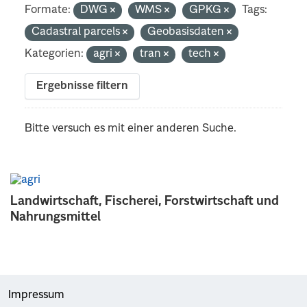
Formate:
DWG
WMS
GPKG
Tags:
Cadastral parcels
Geobasisdaten
Kategorien:
agri
tran
tech
Ergebnisse filtern
Bitte versuch es mit einer anderen Suche.
Landwirtschaft, Fischerei, Forstwirtschaft und
Nahrungsmittel
Impressum