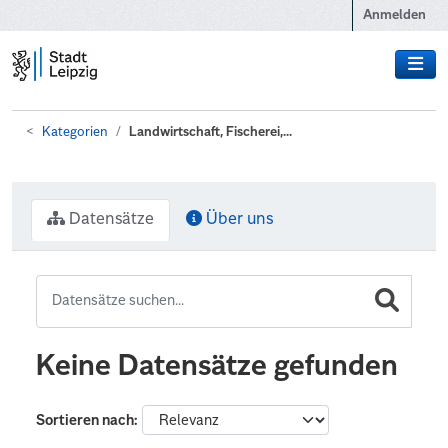
Zum Hauptinhalt wechseln
Anmelden
Kategorien
Landwirtschaft, Fischerei,...
Datensätze
Über uns
Keine Datensätze gefunden
Sortieren nach