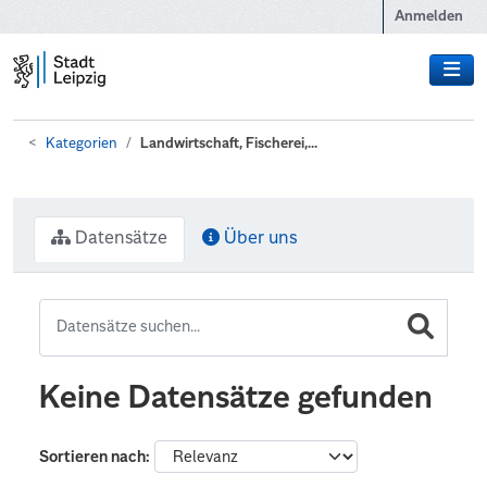
Zum Hauptinhalt wechseln
Anmelden
Kategorien
Landwirtschaft, Fischerei,...
Datensätze
Über uns
Keine Datensätze gefunden
Sortieren nach